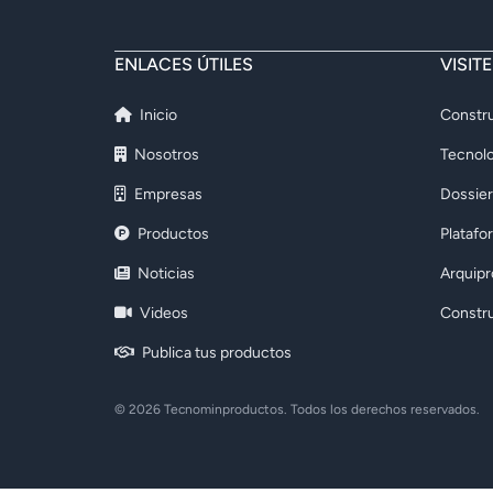
ENLACES ÚTILES
VISIT
Inicio
Constru
Nosotros
Tecnolo
Empresas
Dossier
Productos
Platafo
Noticias
Arquip
Videos
Constr
Publica tus productos
© 2026 Tecnominproductos. Todos los derechos reservados.