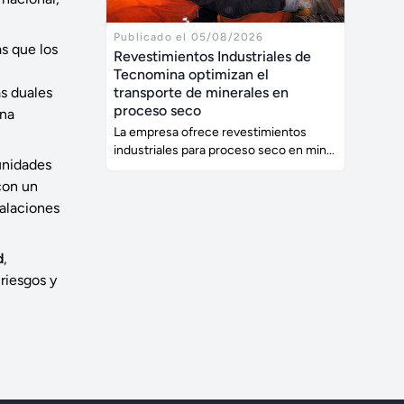
Publicado el 05/08/2026
as que los
Revestimientos Industriales de
Tecnomina optimizan el
transporte de minerales en
s duales
proceso seco
una
La empresa ofrece revestimientos
industriales para proceso seco en min...
unidades
con un
talaciones
d
,
riesgos y