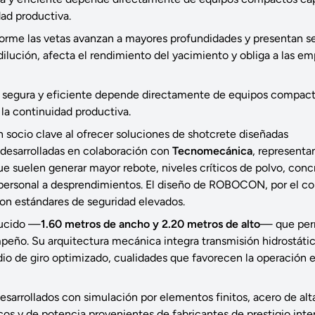
ad productiva.
forme las vetas avanzan a mayores profundidades y presentan 
ilución, afecta el rendimiento del yacimiento y obliga a las em
ón segura y eficiente depende directamente de equipos compac
la continuidad productiva.
socio clave al ofrecer soluciones de shotcrete diseñadas
 desarrolladas en colaboración con
Tecnomecánica
, representa
 que suelen generar mayor rebote, niveles críticos de polvo, con
 personal a desprendimientos. El diseño de ROBOCON, por el con
con estándares de seguridad elevados.
ducido —
1.60 metros de ancho y 2.20 metros de alto
— que per
sempeño. Su arquitectura mecánica integra transmisión hidrostáti
adio de giro optimizado, cualidades que favorecen la operación 
desarrollados con simulación por elementos finitos, acero de alt
icos y de potencia provenientes de fabricantes de prestigio inte