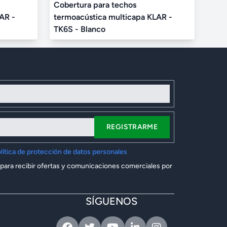
Cobertura para techos
AR -
termoacústica multicapa KLAR -
TK6S - Blanco
REGISTRARME
lítica de protección de datos personales
 para recibir ofertas y comunicaciones comerciales por
SÍGUENOS
Facebook
Twitter
Youtube
Linkedin
Instagram