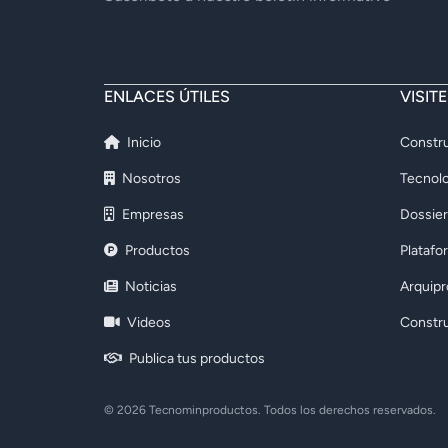
ENLACES ÚTILES
VISIT
Inicio
Constru
Nosotros
Tecnolo
Empresas
Dossier
Productos
Platafo
Noticias
Arquip
Videos
Constr
Publica tus productos
© 2026 Tecnominproductos. Todos los derechos reservados.