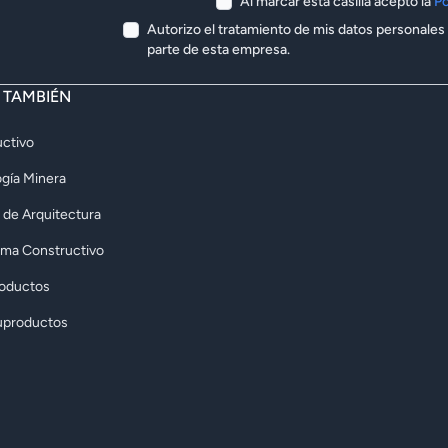
Al marcar ésta casilla acepto la
Po
Autorizo el tratamiento de mis datos personales
parte de esta empresa.
E TAMBIÉN
ctivo
gía Minera
 de Arquitectura
rma Constructivo
roductos
uproductos