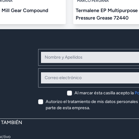
ERUANA
MARCO PERUANA
 Mill Gear Compound
Termalene EP Multipurpose
Pressure Grease 72440
Nombre y Apellidos
Correo electrónico
Al marcar ésta casilla acepto la
Po
Autorizo el tratamiento de mis datos personales
parte de esta empresa.
E TAMBIÉN
ctivo