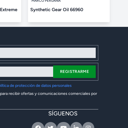
MARCO PERUANA
 Extreme
Synthetic Gear Oil 66960
REGISTRARME
lítica de protección de datos personales
 para recibir ofertas y comunicaciones comerciales por
SÍGUENOS
Facebook
Twitter
Youtube
Linkedin
Instagram