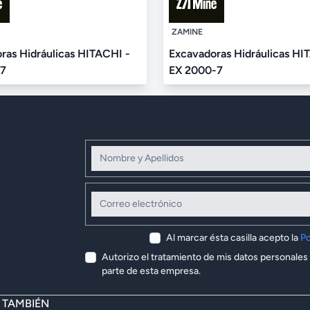
ZAMINE
ras Hidráulicas HITACHI -
Excavadoras Hidráulicas HI
-7
EX 2000-7
Nombre y Apellidos
Correo electrónico
Al marcar ésta casilla acepto la
Po
Autorizo el tratamiento de mis datos personales
parte de esta empresa.
E TAMBIÉN