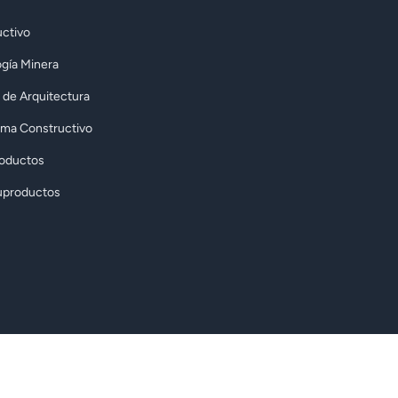
ctivo
gía Minera
 de Arquitectura
rma Constructivo
roductos
uproductos